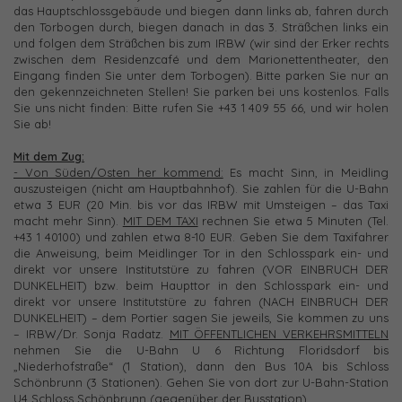
das Hauptschlossgebäude und biegen dann links ab, fahren durch
den Torbogen durch, biegen danach in das 3. Sträßchen links ein
und folgen dem Sträßchen bis zum IRBW (wir sind der Erker rechts
zwischen dem Residenzcafé und dem Marionettentheater, den
Eingang finden Sie unter dem Torbogen). Bitte parken Sie nur an
den gekennzeichneten Stellen! Sie parken bei uns kostenlos. Falls
Sie uns nicht finden: Bitte rufen Sie +43 1 409 55 66, und wir holen
Sie ab!
Mit dem Zug:
- Von Süden/Osten her kommend:
Es macht Sinn, in Meidling
auszusteigen (nicht am Hauptbahnhof). Sie zahlen für die U-Bahn
etwa 3 EUR (20 Min. bis vor das IRBW mit Umsteigen – das Taxi
macht mehr Sinn).
MIT DEM TAXI
rechnen Sie etwa 5 Minuten (Tel.
+43 1 40100) und zahlen etwa 8-10 EUR. Geben Sie dem Taxifahrer
die Anweisung, beim Meidlinger Tor in den Schlosspark ein- und
direkt vor unsere Institutstüre zu fahren (VOR EINBRUCH DER
DUNKELHEIT) bzw. beim Haupttor in den Schlosspark ein- und
direkt vor unsere Institutstüre zu fahren (NACH EINBRUCH DER
DUNKELHEIT) – dem Portier sagen Sie jeweils, Sie kommen zu uns
– IRBW/Dr. Sonja Radatz.
MIT ÖFFENTLICHEN VERKEHRSMITTELN
nehmen Sie die U-Bahn U 6 Richtung Floridsdorf bis
„Niederhofstraße“ (1 Station), dann den Bus 10A bis Schloss
Schönbrunn (3 Stationen). Gehen Sie von dort zur U-Bahn-Station
U4 Schloss Schönbrunn (gegenüber der Busstation)