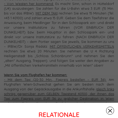
- Von Westen her kommend:
Es macht Sinn, schon in Hütteldorf
(U4) auszusteigen. Sie zahlen für die U-Bahn etwa 3 EUR (15 Min.
bis vor das IRBW).
MIT DEM TAXI
rechnen Sie etwa 15 Minuten (Tel.
+43 1 40100) und zahlen etwa 15 EUR. Geben Sie dem Taxifahrer die
Anweisung, beim Meidlinger Tor in den Schlosspark ein- und direkt
vor unsere Institutstüre zu fahren (VOR EINBRUCH DER
DUNKELHEIT) bzw. beim Haupttor in den Schlosspark ein- und
direkt vor unsere Institutstüre zu fahren (NACH EINBRUCH DER
DUNKELHEIT) – dem Portier sagen Sie jeweils, Sie kommen zu uns
– IRBW/Dr. Sonja Radatz.
MIT ÖFFENTLICHEN VERKEHRSMITTELN
rechnen Sie etwa 20 Minuten. Sie nehmen die U 4 Richtung
Heiligenstadt bis „Schloss Schönbrunn“ und nehmen Sie den
„alten“ Ausgang, Treppen). und folgen Sie weiter den Angaben zu
„Mit öffentlichen Verkehrsmitteln innerhalb von Wien“ oben!
Wenn Sie vom Flughafen her kommen:
- Mit dem Taxi (20-30 Min., Fixpreis bestellen – EUR 36):
Am
Flughafen Wien-Schwechat gehen Sie am besten nach dem
Ausgang von der Gepäckausgabe in die Ankunftshalle
gleich links
schräg gegenüber zum GELBEN Taxistand 40100, der Ihnen das
Taxi zum Fixpreis von EUR 36 zu jeglicher Destination in Wien
anbietet. Geben Sie dem Taxifahrer die Anweisung, beim
Meidlinger Tor in den Schlosspark ein- und direkt vor unsere
RELATIONALE
Institutstüre zu fahren (VOR EINBRUCH DER DUNKELHEIT) bzw.
beim Haupttor in den Schlosspark ein- und direkt vor unsere