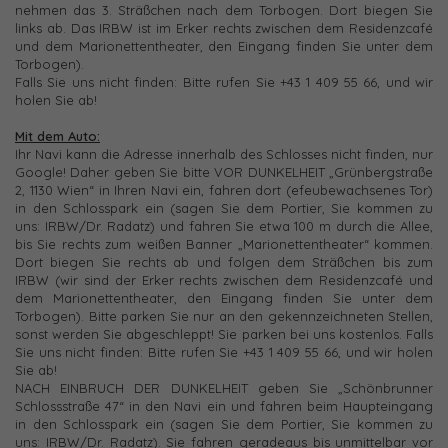
nehmen das 3. Sträßchen nach dem Torbogen. Dort biegen Sie
links ab. Das IRBW ist im Erker rechts zwischen dem Residenzcafé
und dem Marionettentheater, den Eingang finden Sie unter dem
Torbogen).
Falls Sie uns nicht finden: Bitte rufen Sie +43 1 409 55 66, und wir
holen Sie ab!
Mit dem Auto:
Ihr Navi kann die Adresse innerhalb des Schlosses nicht finden, nur
Google! Daher geben Sie bitte VOR DUNKELHEIT „Grünbergstraße
2, 1130 Wien“ in Ihren Navi ein, fahren dort (efeubewachsenes Tor)
in den Schlosspark ein (sagen Sie dem Portier, Sie kommen zu
uns: IRBW/Dr. Radatz) und fahren Sie etwa 100 m durch die Allee,
bis Sie rechts zum weißen Banner „Marionettentheater“ kommen.
Dort biegen Sie rechts ab und folgen dem Sträßchen bis zum
IRBW (wir sind der Erker rechts zwischen dem Residenzcafé und
dem Marionettentheater, den Eingang finden Sie unter dem
Torbogen). Bitte parken Sie nur an den gekennzeichneten Stellen,
sonst werden Sie abgeschleppt! Sie parken bei uns kostenlos. Falls
Sie uns nicht finden: Bitte rufen Sie +43 1 409 55 66, und wir holen
Sie ab!
NACH EINBRUCH DER DUNKELHEIT geben Sie „Schönbrunner
Schlossstraße 47“ in den Navi ein und fahren beim Haupteingang
in den Schlosspark ein (sagen Sie dem Portier, Sie kommen zu
uns: IRBW/Dr. Radatz). Sie fahren geradeaus bis unmittelbar vor