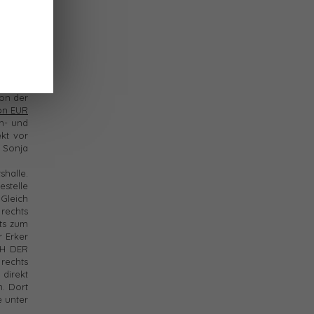
. beim
 sagen
n. Sie
 weiter
on der
von EUR
in- und
kt vor
 Sonja
halle.
stelle
Gleich
rechts
ts zum
 Erker
CH DER
rechts
direkt
. Dort
e unter