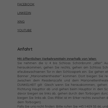
FACEBOOK
LINKEDIN
XING
YOUTUBE
Anfahrt
Mit öffentlichen Verkehrsmitteln innerhalb von Wien:
Sie nehmen die U 4 bis Schloss Schönbrunn „alter“ A
herauskommen, gehen Sie rechts, gehen am Schloss Schö
efeubewachsenen Tor in den Schlosspark ein. Sie gehen etw
Banner „Marionettentheater“ kommen. Dort biegen Sie re
zwischen dem Residenzcafé und dem Marionettentheat
DUNKELHEIT gilt: Gleich wenn Sie herauskommen, gehen S
Richtung Haupttor ab und gehen beim Haupttor in den Sch
davor biegen sie links ab, gehen durch den Torbogen dur
biegen Sie links ab. Das IRBW ist im Erker rechts zwische
dem Torbogen).
Falls Sie uns nicht finden: Bitte rufen Sie +43 1 409 55 66, un