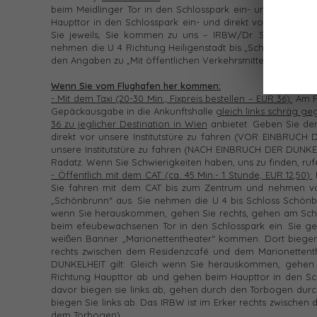
beim Meidlinger Tor in den Schlosspark ein- und direkt v
Haupttor in den Schlosspark ein- und direkt vor unsere I
Sie jeweils, Sie kommen zu uns – IRBW/Dr. Sonja Radat
nehmen die U 4 Richtung Heiligenstadt bis „Schloss Schön
den Angaben zu „Mit öffentlichen Verkehrsmitteln innerhal
Wenn Sie vom Flughafen her kommen:
- Mit dem Taxi (20-30 Min., Fixpreis bestellen – EUR 36):
Am F
Gepäckausgabe in die Ankunftshalle
gleich links schräg g
36 zu jeglicher Destination in Wien
anbietet. Geben Sie dem
direkt vor unsere Institutstüre zu fahren (VOR EINBRUCH 
unsere Institutstüre zu fahren (NACH EINBRUCH DER DUNKEL
Radatz. Wenn Sie Schwierigkeiten haben, uns zu finden, rufe
- Öffentlich mit dem CAT (ca. 45 Min.- 1 Stunde, EUR 12,50):
Sie fahren mit dem CAT bis zum Zentrum und nehmen von 
„Schönbrunn“ aus. Sie nehmen die U 4 bis Schloss Schönb
wenn Sie herauskommen, gehen Sie rechts, gehen am Schl
beim efeubewachsenen Tor in den Schlosspark ein. Sie geh
weißen Banner „Marionettentheater“ kommen. Dort biegen
rechts zwischen dem Residenzcafé und dem Marionettent
DUNKELHEIT gilt: Gleich wenn Sie herauskommen, gehen S
Richtung Haupttor ab und gehen beim Haupttor in den Sch
davor biegen sie links ab, gehen durch den Torbogen dur
biegen Sie links ab. Das IRBW ist im Erker rechts zwische
dem Torbogen).