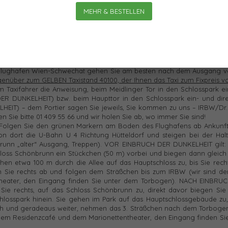
or unsere Institutstüre zu fahren (VOR EINBRUCH DER DUNKELHEIT) bzw
MEHR & BESTELLEN
nstitutstüre zu fahren (NACH EINBRUCH DER DUNKELHEIT) – dem Portier
z.
MIT ÖFFENTLICHEN VERKEHRSMITTELN
rechnen Sie etwa 20 Minute
brunn“ und nehmen Sie den „alten“ Ausgang, Treppen). und folgen Sie
b von Wien“ oben!
lughafen Wien-Schwechat gehen Sie am besten nach dem Ausgang v
egenüber zum GELBEN Taxistand 40100, der Ihnen das Taxi zum Fixpreis 
 Taxifahrer die Anweisung, beim Meidlinger Tor in den Schlosspark e
DER DUNKELHEIT) bzw. beim Haupttor in den Schlosspark ein- und dire
HEIT) – dem Portier sagen Sie jeweils, Sie kommen zu uns – IRBW/Dr.
n Sie bitte 01 409 55 66 und wir holen Sie ab, wo immer Sie sind!
Folgen Sie den grünen Markern am Boden des Flughafens ab Ankunfts
dort die U-Bahn U 4 Richtung Hütteldorf und steigen bei der Halte
runn „alter“ Ausgang, Treppen). VOR EINBRUCH DER DUNKELHEIT gilt: 
oss Schönbrunn ein Stückchen (50 m) vorbei und biegen dann gleich 
en etwa 100 m durch die Allee auf das Hauptschloss zu, bis Sie rech
 Sie rechts ab und folgen dem Sträßchen bis zum IRBW (wir sind der
heater, den Eingang finden Sie unter dem Torbogen). NACH EINBRU
ie rechts, auf das Schloss Schönbrunn zu, direkt davor biegen Sie 
losspark hinein. Sie gehen im Park auf das Hauptschlossgebäude zu, 
ch und geradeaus weiter, nehmen das 3. Sträßchen nach dem Torbogen
n dem Residenzcafé und dem Marionettentheater, den Eingang finden Si