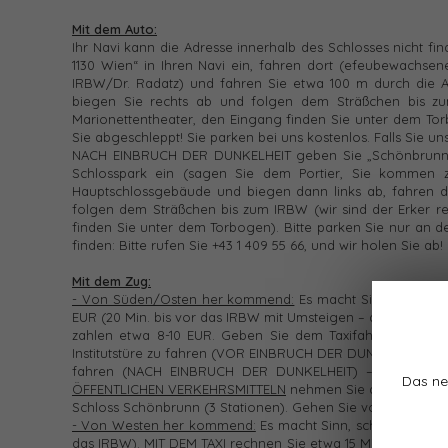
Mit dem Auto:
Ihr Navi kann die Adresse innerhalb des Schlosses nicht f
1130 Wien“ in Ihren Navi ein, fahren dort (efeubewachsen
IRBW/Dr. Radatz) und fahren Sie etwa 100 m durch die A
biegen Sie rechts ab und folgen dem Sträßchen bis z
Marionettentheater, den Eingang finden Sie unter dem Tor
Sie abgeschleppt! Sie parken bei uns kostenlos. Falls Sie uns 
NACH EINBRUCH DER DUNKELHEIT geben Sie „Schönbrunner 
Schlosspark ein (sagen Sie dem Portier, Sie kommen z
Hauptschlossgebäude und biegen dann links ab, fahren d
folgen dem Sträßchen bis zum IRBW (wir sind der Erker 
finden Sie unter dem Torbogen). Bitte parken Sie nur an de
finden: Bitte rufen Sie +43 1 409 55 66, und wir holen Sie ab!
Mit dem Zug:
- Von Süden/Osten her kommend:
Es macht Sinn, in Meidl
EUR (20 Min. bis vor das IRBW mit Umsteigen – das Taxi ma
zahlen etwa 8-10 EUR. Geben Sie dem Taxifahrer die Anwe
Institutstüre zu fahren (VOR EINBRUCH DER DUNKELHEIT) bzw.
fahren (NACH EINBRUCH DER DUNKELHEIT) – dem Portie
Das ne
ÖFFENTLICHEN VERKEHRSMITTELN
nehmen Sie die U-Bahn U 6
Schloss Schönbrunn (3 Stationen). Gehen Sie von dort zur
- Von Westen her kommend:
Es macht Sinn, schon in Hüttel
das IRBW).
MIT DEM TAXI
rechnen Sie etwa 15 Minuten (Tel. 