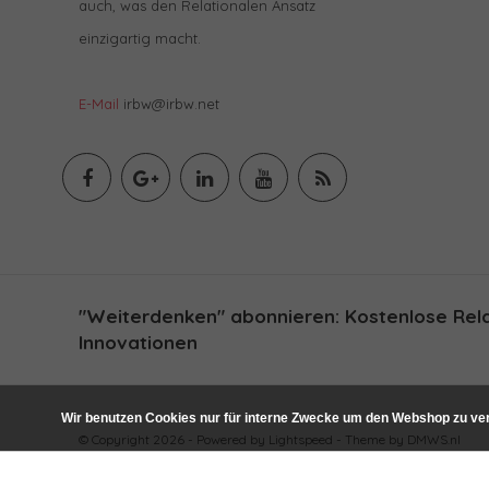
auch, was den Relationalen Ansatz
einzigartig macht.
E-Mail
irbw@irbw.net
"Weiterdenken" abonnieren: Kostenlose Relat
Innovationen
Wir benutzen Cookies nur für interne Zwecke um den Webshop zu ver
© Copyright 2026 - Powered by
Lightspeed
- Theme by
DMWS.nl