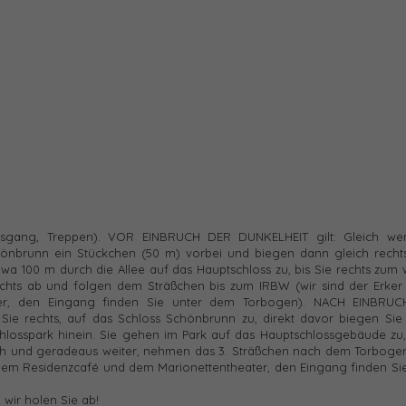
usgang, Treppen). VOR EINBRUCH DER DUNKELHEIT gilt: Gleich we
nbrunn ein Stückchen (50 m) vorbei und biegen dann gleich recht
a 100 m durch die Allee auf das Hauptschloss zu, bis Sie rechts zum
chts ab und folgen dem Sträßchen bis zum IRBW (wir sind der Erker 
er, den Eingang finden Sie unter dem Torbogen). NACH EINBRU
ie rechts, auf das Schloss Schönbrunn zu, direkt davor biegen Sie 
losspark hinein. Sie gehen im Park auf das Hauptschlossgebäude zu, 
ch und geradeaus weiter, nehmen das 3. Sträßchen nach dem Torbogen
n dem Residenzcafé und dem Marionettentheater, den Eingang finden Si
d wir holen Sie ab!