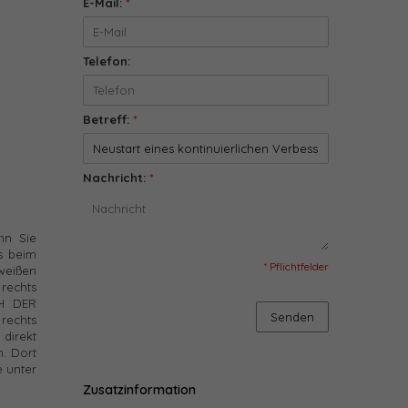
E-Mail:
*
Telefon:
Betreff:
*
Nachricht:
*
nn Sie
s beim
* Pflichtfelder
 weißen
rechts
CH DER
Senden
rechts
direkt
. Dort
e unter
Zusatzinformation