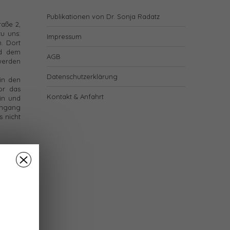
Publikationen von Dr. Sonja Radatz
raße 2,
u uns:
Impressum
. Dort
nd dem
AGB
 werden
Datenschutzerklärung
in den
or das
Kontakt & Anfahrt
in und
ingang
s nicht
 etwa 3
00) und
unsere
türe zu
tz.
MIT
10A bis
bis vor
eisung,