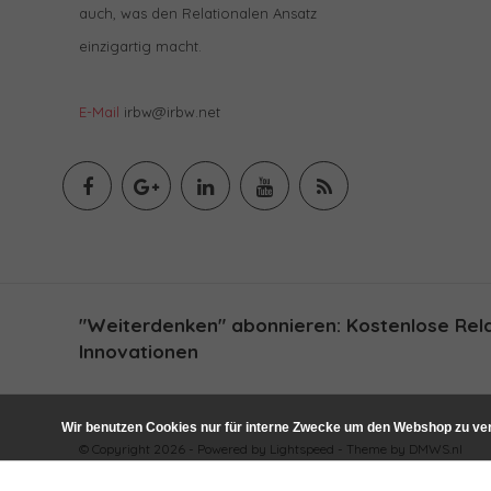
auch, was den Relationalen Ansatz
einzigartig macht.
E-Mail
irbw@irbw.net
"Weiterdenken" abonnieren: Kostenlose Relat
Innovationen
Wir benutzen Cookies nur für interne Zwecke um den Webshop zu ver
© Copyright 2026 - Powered by
Lightspeed
- Theme by
DMWS.nl