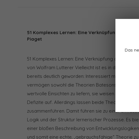
51 Komplexes Lernen: Eine Verknüpfung der The
Piaget
Das ne
51 Komplexes Lernen: Eine Verknüpfung der Theori
von Wolfram Lutterer Vielleicht ist es in den beid
bereits deutlich geworden: Interessiert man sich f
vermögen sowohl die Theorien Batesons als auch Pi
wertvolle Einsichten zu liefern, sie weisen andererse
Defizite auf. Allerdings lassen beide Theorien sich i
zusammenführen. Damit führen sie zu einer umfass
Logik und der Struktur lernerischer Prozesse. Es bie
einer bloßen Beschreibung von Entwicklungslogike
und somit eine echte, „gebrauchsfähige“ Theorie zu