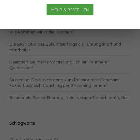
Lässt sich unsere Gesundheit „retten“?
MEHR & BESTELLEN
Neugestaltung: Der Zug fährt pünktlich ab.
Wie kommen wir in die Puschen?
Die BIG FOUR des Zukunftserfolgs als Führungskraft und
Mitarbeiter
Gestatten Sie meine Vorstellung: Ich bin Ihr innerer
Quertreiber!
Streaming-Diplomlehrgang zum Relationalen Coach im
Fokus: Lässt sich Coaching per Streaming lernen?
Relationale Speed-Führung: Nein, steigen Sie nicht auf´s Gas!
Schlagworte
Change Management
(1)