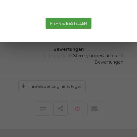
statt, wenn über Emotion und Distanziertheit
gleichermaßen verfügt werden kann: Denn dann steht
eine „Organisiertheit“ an der Schwelle zum gesunden
MEHR & BESTELLEN
„Selbst-Bewusst-Sein-Modus“.
Bewertungen
0
Sterne, basierend auf
0
Bewertungen
Ihre Bewertung hinzufügen