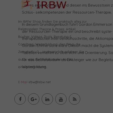
den es eigentlich geht, und diesen ins Bewusstsein
Schlüs- selkompetenzen der Ressourcen-Therapie.
Im IBRW Shop finden Sie praktisch alles zur
In diesem Grundlagenbuch führt Gordon Emmerson i
Relationalen Theorie & Praxis: Artikel,
der Ressourcen-Therapie ein und beschreibt syste-
Bücher, Videos, Tools, Beratung &
therapeutischen Interventionsschritte, die Aktionsp
Coaching, Weiterbildung, den Blog, die
Gordon Emmersons klare Diktion macht die Systemat
Zeitschrift LO… Und natürlich erfahren Sie
Tabellen verhelfen zu Übersicht und Orientierung. S
für das Selbststudium als Einsteiger wie zur Begleit
auch, was den Relationalen Ansatz
Weiterbildung.
einzigartig macht.
E-Mail
irbw@irbw.net