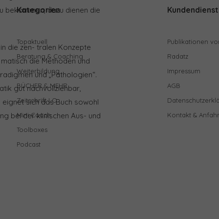
Kategorien
Kundendienst
 zu bekommen, dazu dienen die
Topaktuell
Publikationen vo
n die zen- tralen Konzepte
Beratung & Coaching
Radatz
 matisch die Methoden und
Weiterbildung
Impressum
aradigmen und „Pathologien“.
BÜCHER & MEHR
AGB
ik gut nachvollziehbar,
Zeitschrift LO
Datenschutzerkl
o eignet sich das Buch sowohl
ung bei der klinischen Aus- und
Mini Coach
Kontakt & Anfahr
Toolboxes
Podcast