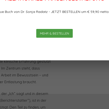
ue Buch von Dr. Sonja Radatz - JETZT BESTELLEN um € 59,90 netto
Bewertungen
MEHR & BESTELLEN
erapeutische Methode. Wie die
0
0
Sterne, basierend auf
-Therapie nach Gordon
 Sie gründet auf sorgfältigen
e klinische Erfahrung gestützt
. Im Zentrum steht, dass
r Arbeit im Bewusstsein – und
er Entlastung braucht.
 der „Ich“ sagt und in diesem
richterstatter“), ist in der
tigt. Den Teil zu finden, um