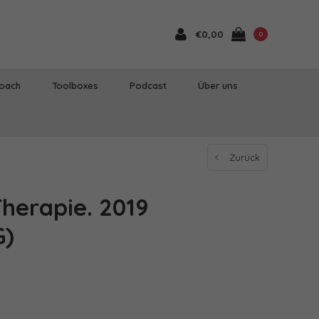
€0,00
0
Coach
Toolboxes
Podcast
Über uns
Zurück
herapie. 2019
G)