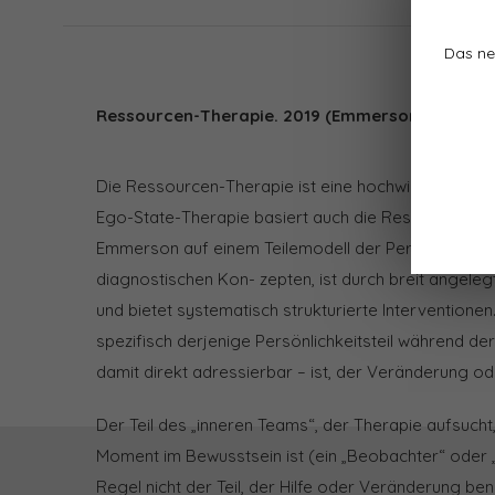
Das ne
Ressourcen-Therapie. 2019 (Emmerson, G)
Die Ressourcen-Therapie ist eine hochwirksame th
Ego-State-Therapie basiert auch die Ressour- cen
Emmerson auf einem Teilemodell der Persönlichkeit.
diagnostischen Kon- zepten, ist durch breit angelegt
und bietet systematisch strukturierte Interventionen
spezifisch derjenige Persönlichkeitsteil während de
damit direkt adressierbar – ist, der Veränderung od
Der Teil des „inneren Teams“, der Therapie aufsucht,
Moment im Bewusstsein ist (ein „Beobachter“ oder „Be
Regel nicht der Teil, der Hilfe oder Veränderung benö