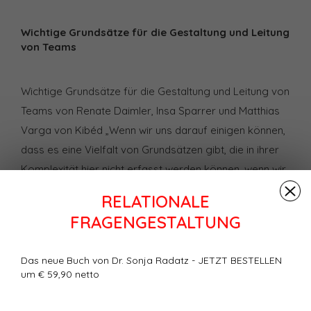
Wichtige Grundsätze für die Gestaltung und Leitung
von Teams
Wichtige Grundsätze für die Gestaltung und Leitung von
Teams von Renate Daimler, Insa Sparrer und Matthias
Varga von Kibéd „Wenn wir uns darauf einigen können,
dass es eine Vielfalt von Grundsätzen gibt, die in ihrer
Komplexität hier nicht erfasst werden können, wenn wir
uns auch darauf einigen können, dass im Einzelfall
RELATIONALE
scheinbar klare Grundsätze anders ausgelegt werden
FRAGENGESTALTUNG
können – dann macht eine Aufzählung solcher Prinzipien
Sinn. Das Betrachten von solchen Grundsätzen dient
Das neue Buch von Dr. Sonja Radatz - JETZT BESTELLEN
nicht dazu, einen Mangel zu diagnostizieren, sondern um
um € 59,90 netto
zu sehen, wo möglicherweise Nützliches – wie zum
Beispiel Anerkennung, Wertschätzung, Würdigung von