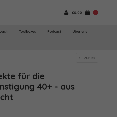
€0,00
0
Coach
Toolboxes
Podcast
Über uns
Zurück
kte für die
nstigung 40+ - aus
icht