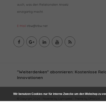
auch, was den Relationalen Ansatz
einzigartig macht.
E-Mail
irbw@irbw.net
"Weiterdenken" abonnieren: Kostenlose Relat
Innovationen
Wir benutzen Cookies nur für interne Zwecke um den Webshop zu ver
© Copyright 2026 - Powered by
Lightspeed
- Theme by
DMWS.nl