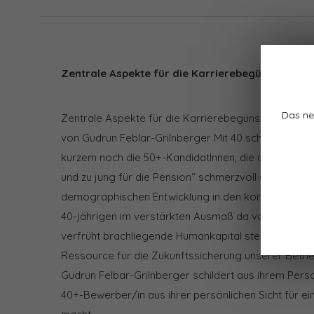
Zentrale Aspekte für die Karrierebegünstigung 40
Das ne
Zentrale Aspekte für die Karrierebegünstigung 40+ -
von Gudrun Feblar-Grilnberger Mit 40 schon zum al
kurzem noch die 50+-KandidatInnen, die das Dilemma
und zu jung für die Pension“ schmerzvoll erfahren 
demographischen Entwicklung in den kommenden fün
40-jährigen im verstärkten Ausmaß da von betroffen 
verfrüht brachliegende Humankapital stellt jedoch e
Ressource für die Zukunftssicherung unserer Betriebe
Gudrun Felbar-Grilnberger schildert aus ihrem Pers
40+-Bewerber/in aus ihrer persönlichen Sicht für e