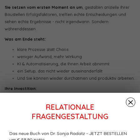
Sie setzen vom ersten Moment an um
, gestalten anstelle Ihrer
Baustellen Erfolgsfaktoren, treffen echte Entscheidungen und
sehen echte Ergebnisse - nicht irgendwann. Sondern
währenddessen.
Was am Ende steht:
klare Prozesse statt Chaos
weniger Aufwand, mehr Wirkung
KI & Automatisierung, die Ihnen Arbeit abnimmt
ein Setup, das nicht wieder auseinanderfällt
Und Sie können wieder durchatmen und produktiv arbeiten.
Ihre Investition:
16 Monatsraten à € 219 netto ODER
12 Monatsraten à € 290 netto
RELATIONALE
FRAGENGESTALTUNG
Das neue Buch von Dr. Sonja Radatz - JETZT BESTELLEN
um € 59,90 netto