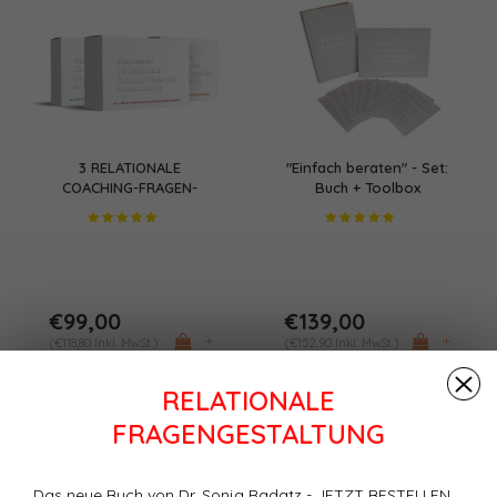
3 RELATIONALE
"Einfach beraten" - Set:
COACHING-FRAGEN-
Buch + Toolbox
BOXEN VOL 1-3
€99,00
€139,00
+
+
(€118,80 Inkl. MwSt.)
(€152,90 Inkl. MwSt.)
RELATIONALE
FRAGENGESTALTUNG
Das neue Buch von Dr. Sonja Radatz - JETZT BESTELLEN