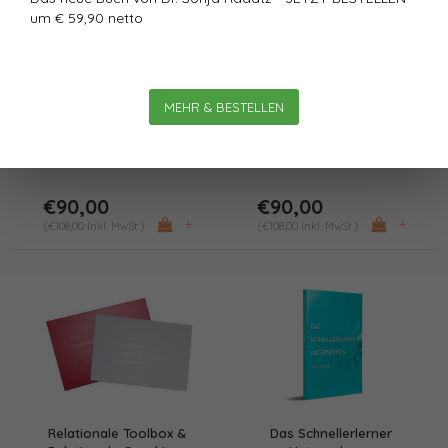
um € 59,90 netto
Relationale Coaching-
Die Relationale Toolbox
Toolbox
MEHR & BESTELLEN
€90,00
€90,00
+
+
(€108,00 Inkl. MwSt.)
(€108,00 Inkl. MwSt.)
Relationale Toolbox &
Das Schnellerlerner