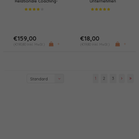
Relationale Coaching-
Unternehmen
Toolbox im Doppelpack
€159,00
€18,00
+
+
(€190,80 Inkl. MwSt.)
(€19,80 Inkl. MwSt.)
1
2
3
Standard