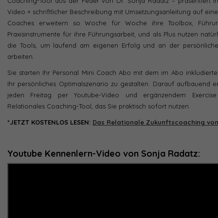
Coaching-Tool aus der Feder von Dr. Sonja Radatz – präsentiert i
Video + schriftlicher Beschreibung mit Umsetzungsanleitung auf einer
Coaches erweitern so Woche für Woche ihre Toolbox, Führun
Praxisinstrumente für ihre Führungsarbeit, und als Plus nutzen natür
die Tools, um laufend am eigenen Erfolg und an der persönliche
arbeiten.
Sie starten Ihr Personal Mini Coach Abo mit dem im Abo inkludiert
Ihr persönliches Optimalszenario zu gestalten. Darauf aufbauend er
jeden Freitag per Youtube-Video und ergänzendem Exercis
Relationales Coaching-Tool, das Sie praktisch sofort nutzen.
*JETZT KOSTENLOS LESEN:
Das Relationale Zukunftscoaching von
Youtube Kennenlern-Video von Sonja Radatz: