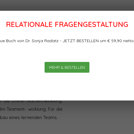
RELATIONALE FRAGENGESTALTUNG
Bewertungen
ue Buch von Dr. Sonja Radatz - JETZT BESTELLEN um € 59,90 netto
er Relationa- len Teamarbeit
0
0
Sterne, basierend auf
ngt es, spürbaren Erfolg mit
atz stellt in diesem Artikel
MEHR & BESTELLEN
, die schon morgen und ganz
axis im Team von morgen — für
Für die Online-Teamentwicklung.
ini-Teament- wicklung. Für die
fbau eines lernenden Teams.