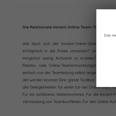
Die Relationale Instant Online Team-Toolbox
Das ne
Wie lässt sich der Instant-Online-Gedanke in d
erfolgreich in die Praxis umsetzen? Und wie geli
möglichst wenig Aufwand zu erzielen? Sonja Rad
Relatio- nale Online-Teamentwicklungstools vor
einfach von der Teamleitung selbst angewen-
det werden können: Eine ganze Toolbox für die Pr
alle Gelegenheiten: für einen tol- len Online-Start. 
Für ein sichtbares Weiterkommen. Für die Instant-M
Vermeidung von Teamkonflikten. Für den Online-Au