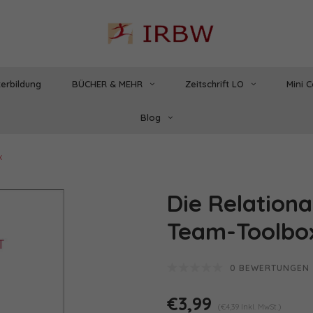
erbildung
BÜCHER & MEHR
Zeitschrift LO
Mini 
Blog
x
Die Relationa
Team-Toolbo
0 BEWERTUNGEN
€3,99
(€4,39 Inkl. MwSt.)