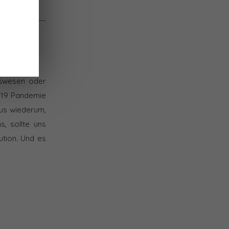
itswesen oder
D-19 Pandemie
mus wiederum,
s, sollte uns
ution. Und es