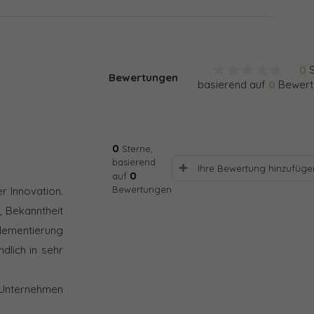
0
S
Bewertungen
basierend auf
0
Bewert
0
Sterne,
basierend
Ihre Bewertung hinzufüge
0
auf
Bewertungen
r Innovation.
, Bekanntheit
plementierung
dlich in sehr
 Unternehmen