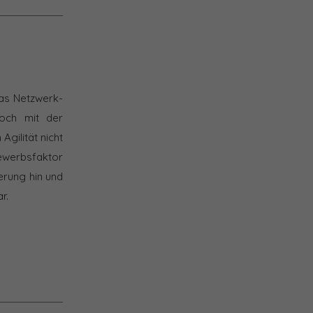
das Netzwerk-
noch mit der
gilität nicht
bewerbsfaktor
erung hin und
r.