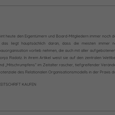
eint heute den Eigentümern und Board-Mitgliedern immer noch 
 das liegt hauptsächlich daran, dass die meisten immer 
bauorganisation vorlieb nehmen, die auch mit aller aufgebotenen A
onja Radatz. In ihrem Artikel weist sie auf den zentralen Wett
d „Mitschrumpfens“ im Zeitalter rascher, tiefgreifender Veränd
ätspotenziale des Relationalen Organisationsmodells in der Praxis da
ZEITSCHRIFT KAUFEN