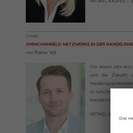
ARTIKEL KAUFEN
|
Cover
OMNICHANNELS: NETZWERKE IN DER HANDELSW
von Rainer Will
Vor einem Jahr ersc
und die Zukunft d
Handlungspotenzial
zu rutschen. Wie si
Handel mittel- und la
ARTIKEL KAUFEN
|
Das ne