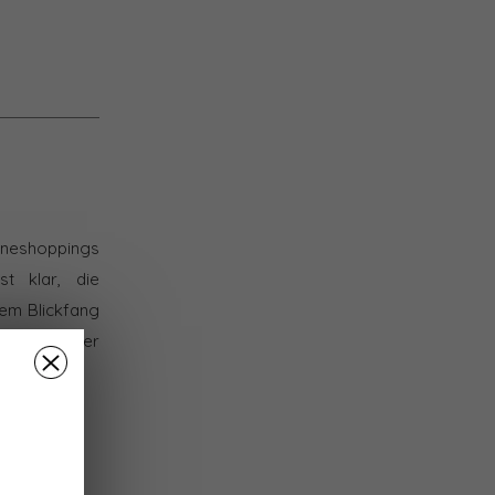
lineshoppings
t klar, die
em Blickfang
eiten hat der