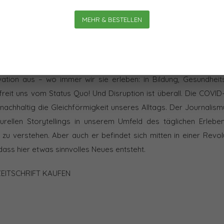
MEHR & BESTELLEN
ZWERK DER ZUKUNFT
ovation aus – wo immer wir sie erleben: in Bildung, Gesundhe
befreit uns vom Status Quo! Und Disruption ist überall. Die COVI
 nachhaltig die Gleichförmigkeit unseres Alltags. Der Journalis
urellen Storytellings in unserem Umfeld des täglichen Erleben
zu verstehen. Aber auch er befindet sich mitten in einer Revol
dass hier etwas sinnvolles Neues entsteht.
ZEITSCHRIFT KAUFEN