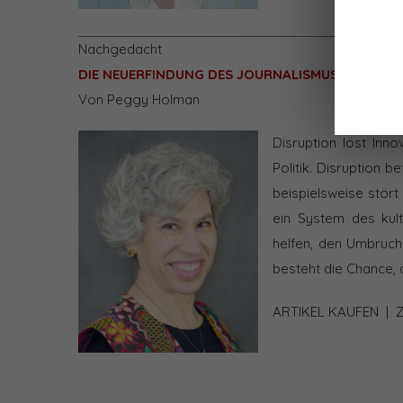
Nachgedacht
DIE NEUERFINDUNG DES JOURNALISMUS IM NET
Von Peggy Holman
Disruption löst Inn
Politik. Disruption 
beispielsweise stört
ein System des kult
helfen, den Umbruch 
besteht die Chance, 
ARTIKEL KAUFEN
|