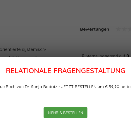
Bewertungen
orientierte systemisch-
0
0
Sterne, basierend auf
ement & Organisation aus der
 Watzlawick, Fritz Simon, Art
RELATIONALE FRAGENGESTALTUNG
r auch Praktiker schreiben u.a.
twicklungswerkzeuge,
ue Buch von Dr. Sonja Radatz - JETZT BESTELLEN um € 59,90 netto
ist sie da?
MEHR & BESTELLEN