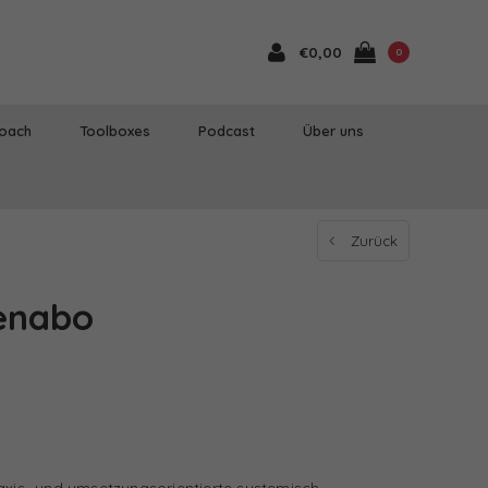
€0,00
0
Coach
Toolboxes
Podcast
Über uns
Zurück
enabo
axis- und umsetzungsorientierte systemisch-