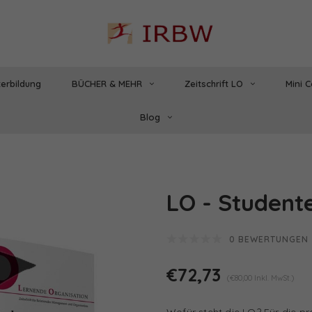
erbildung
BÜCHER & MEHR
Zeitschrift LO
Mini 
Blog
LO - Student
0 BEWERTUNGEN
€72,73
(€80,00 Inkl. MwSt.)
Wofür steht die LO? Für die pr