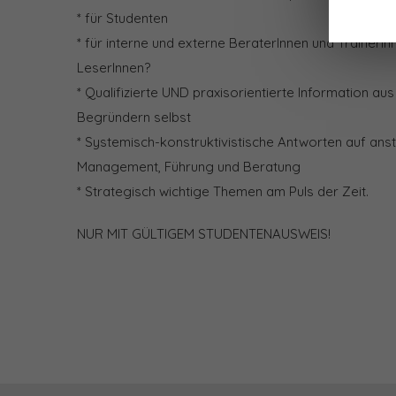
* für Studenten
* für interne und externe BeraterInnen und TrainerI
LeserInnen?
* Qualifizierte UND praxisorientierte Information au
Begründern selbst
* Systemisch-konstruktivistische Antworten auf ans
Management, Führung und Beratung
* Strategisch wichtige Themen am Puls der Zeit.
NUR MIT GÜLTIGEM STUDENTENAUSWEIS!