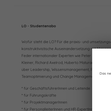
LO - Studentenabo
Wofür steht die LO? Für die praxis- und umsetzungs
konstruktivistische Auseinandersetzung mit Manag
Feder internationaler Experten wie Peter Senge, Paul
Kleiner, Richard Axelrod, Huberto Maturana etc. Abe
über Leadership, Wissensmanagement, Personalen
Das ne
Teamoptimierung und Change Management. Für wen 
* für GeschäftsführerInnen und Leitende
* für Führungskräfte
* für ProjektmanagerInnen
* für PersonalleiterInnen und HR-ExpertInnen