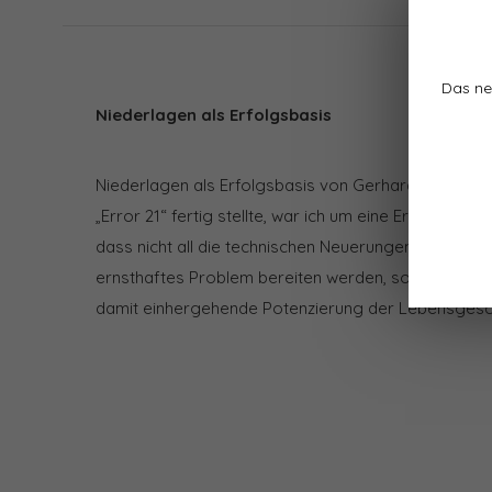
Das ne
Niederlagen als Erfolgsbasis
Niederlagen als Erfolgsbasis von Gerhard Scheuche
„Error 21“ fertig stellte, war ich um eine Erkenntnis 
dass nicht all die technischen Neuerungen den Mens
ernsthaftes Problem bereiten werden, sondern viel
damit einhergehende Potenzierung der Lebensgesch