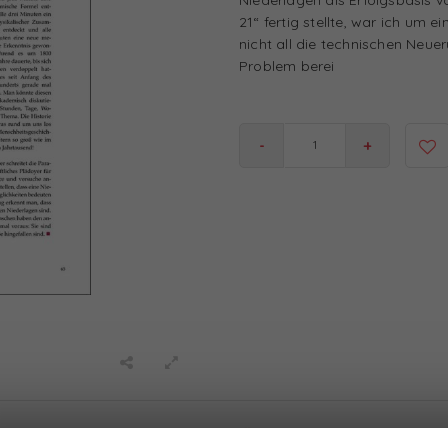
21“ fertig stellte, war ich um e
nicht all die technischen Neue
Problem berei
-
+
100% Relational