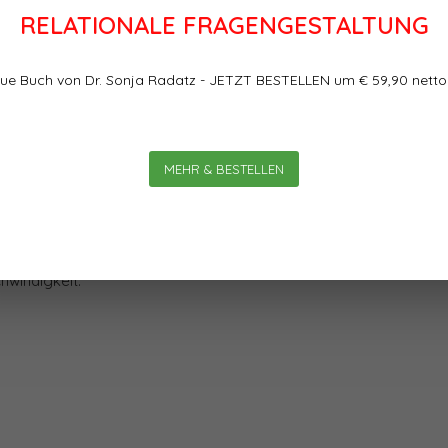
RELATIONALE FRAGENGESTALTUNG
ue Buch von Dr. Sonja Radatz - JETZT BESTELLEN um € 59,90 netto
Bewertungen
r Als ich 2005 mein Buch
MEHR & BESTELLEN
0
0
Sterne, basierend auf
reicher: Mir war klar geworden,
chen in Zukunft ein
mehr deren Nebenprodukt, die
windigkeit.