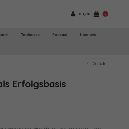
€0,00
0
Coach
Toolboxes
Podcast
Über uns
Zurück
ls Erfolgsbasis
von Gerhard Scheucher Als ich 2005 mein Buch „Error