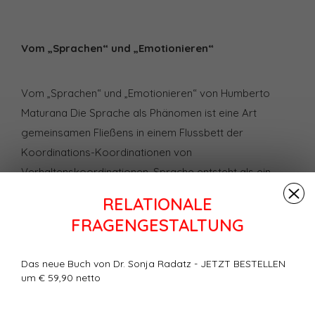
Vom „Sprachen“ und „Emotionieren“
Vom „Sprachen“ und „Emotionieren“ von Humberto
Maturana Die Sprache als Phänomen ist eine Art
gemeinsamen Fließens in einem Flussbett der
Koordinations-Koordinationen von
Verhaltenskoordinationen. Sprache entsteht als ein
übereinstimmendes Verhalten, es entsteht im Leben als
RELATIONALE
Merkmal dieses gemeinsamen Lebens im Rahmen des
FRAGENGESTALTUNG
Lebens, das jemand lebt. Damit streite ich nicht ab,
dass man ein Gehirn braucht, um an der Sprache
Das neue Buch von Dr. Sonja Radatz - JETZT BESTELLEN
teilzuhaben. Was ich aber sagen will, ist, dass das
um € 59,90 netto
Phänomen der Sprache nicht im Gehirn entsteht,
sondern in der wechselseitigen Koordination von