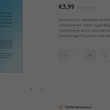
€3,99
(€4,39 Inkl. MwSt.)
Interview mit Hanspeter Reite
Enhancement: Diese Hype-Begr
Verstärker braucht das menschl
nachhaltiger? In einem Intervie
-
+
100% Relational