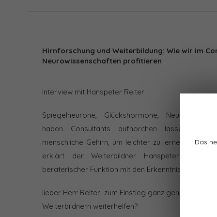
Hirnforschung und Weiterbildung: Wie wir im Co
Neurowissenschaften profitieren
Interview mit Hanspeter Reiter
Spiegelneurone, Glückshormone, Neuro-Enhanc
haben Consultants aufhorchen lassen. Welc
Das ne
menschliche Gehirn, um leichter zu lernen – und na
erklärt der Weiterbildner Hanspeter Reiter
beraterischer Funktion mit den Erkenntnissen der Hi
lieber Herr Reiter, zum Einstieg ganz generell gefr
Weiterbildnern weiterhelfen?