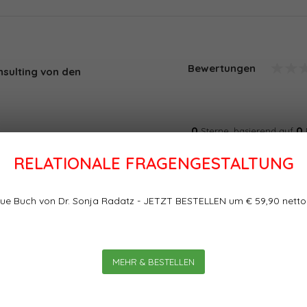
Bewertungen
nsulting von den
0
0
Sterne, basierend auf
RELATIONALE FRAGENGESTALTUNG
ement: Diese Hype-Begriffe
he Verstärker braucht das
ue Buch von Dr. Sonja Radatz - JETZT BESTELLEN um € 59,90 netto
chhaltiger? In einem Interview
, warum sich Menschen mit
rnforschung befassen sollten.
MEHR & BESTELLEN
agt: Wie kann die Hirnforschung