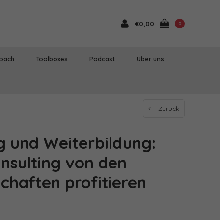
€0,00
0
Coach
Toolboxes
Podcast
Über uns
Zurück
g und Weiterbildung:
onsulting von den
chaften profitieren