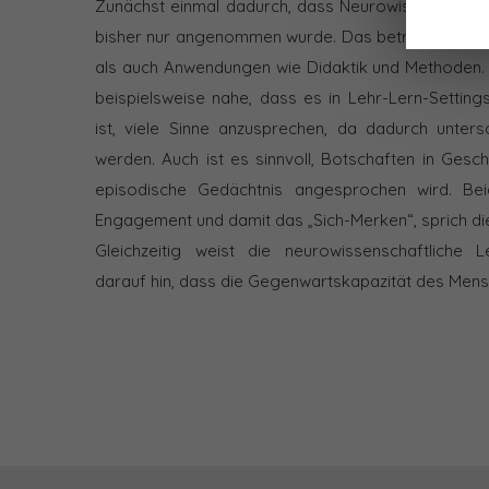
Zunächst einmal dadurch, dass Neurowissenschaft
bisher nur angenommen wurde. Das betrifft sowohl
als auch Anwendungen wie Didaktik und Methoden.
beispielsweise nahe, dass es in Lehr-Lern-Settings
ist, viele Sinne anzusprechen, da dadurch untersch
werden. Auch ist es sinnvoll, Botschaften in Gesch
episodische Gedächtnis angesprochen wird. Be
Engagement und damit das „Sich-Merken“, sprich die
Gleichzeitig weist die neurowissenschaftliche L
darauf hin, dass die Gegenwartskapazität des Mens