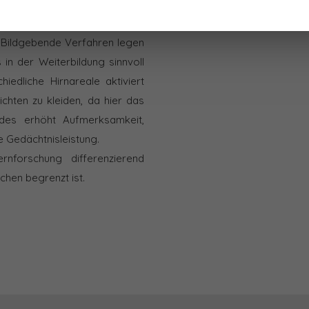
en empirisch nachweisen, was
 lernpsychologische Theorien,
 Bildgebende Verfahren legen
 in der Weiterbildung sinnvoll
iedliche Hirnareale aktiviert
ichten zu kleiden, da hier das
ides erhöht Aufmerksamkeit,
 Gedächtnisleistung.
ernforschung differenzierend
chen begrenzt ist.