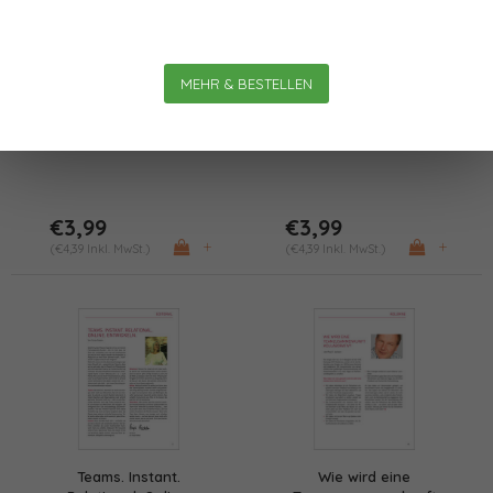
Live Online Team
Der Relationale Fokus
MEHR & BESTELLEN
Coaching Eine einfache
auf die Instant-Online-
Struktur, sofort nutzbar
Teamentwicklung
€3,99
€3,99
+
+
(€4,39 Inkl. MwSt.)
(€4,39 Inkl. MwSt.)
Teams. Instant.
Wie wird eine