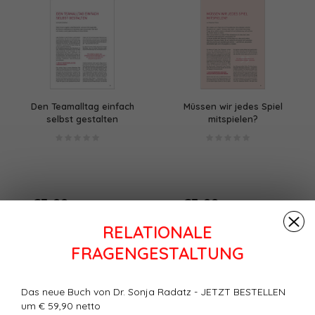
Den Teamalltag einfach
Müssen wir jedes Spiel
selbst gestalten
mitspielen?
€3,99
€3,99
+
+
(€4,39 Inkl. MwSt.)
(€4,39 Inkl. MwSt.)
RELATIONALE
FRAGENGESTALTUNG
Das neue Buch von Dr. Sonja Radatz - JETZT BESTELLEN
um € 59,90 netto