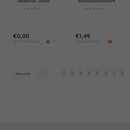
Relational. Online.
Teamzusammenkunft
Entwickeln.
kollaborativ?
€0,00
€1,49
+
+
(€0,00 Inkl. MwSt.)
(€1,64 Inkl. MwSt.)
1
2
3
4
5
6
Neueste
Produkte