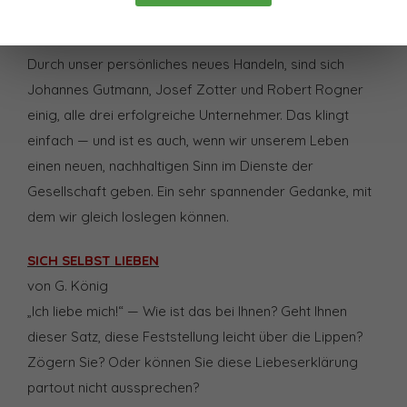
Wie stellen wir richtig große neue Zukünfte her, etwa
eine neue Zukunft der Gesellschaft? Ganz einfach:
Durch unser persönliches neues Handeln, sind sich
Johannes Gutmann, Josef Zotter und Robert Rogner
einig, alle drei erfolgreiche Unternehmer. Das klingt
einfach — und ist es auch, wenn wir unserem Leben
einen neuen, nachhaltigen Sinn im Dienste der
Gesellschaft geben. Ein sehr spannender Gedanke, mit
dem wir gleich loslegen können.
SICH SELBST LIEBEN
von G. König
„Ich liebe mich!“ — Wie ist das bei Ihnen? Geht Ihnen
dieser Satz, diese Feststellung leicht über die Lippen?
Zögern Sie? Oder können Sie diese Liebeserklärung
partout nicht aussprechen?