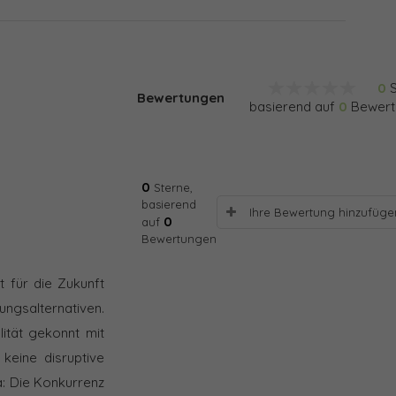
0
S
Bewertungen
basierend auf
0
Bewert
0
Sterne,
basierend
Ihre Bewertung hinzufüge
0
auf
Bewertungen
 für die Zukunft
ngsalternativen.
lität gekonnt mit
keine disruptive
a: Die Konkurrenz