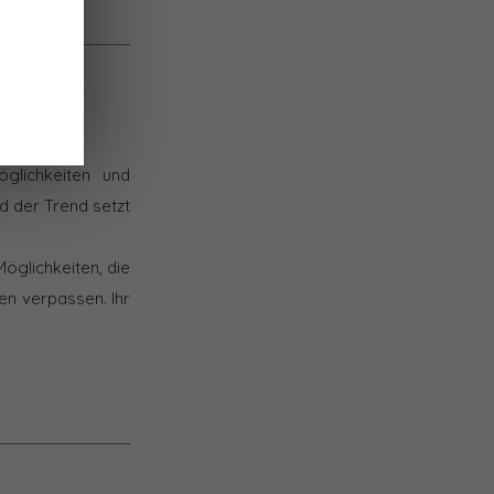
glichkeiten und
d der Trend setzt
öglichkeiten, die
en verpassen. Ihr