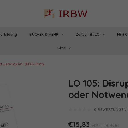
erbildung
BÜCHER & MEHR
Zeitschrift LO
Mini 
Blog
twendigkeit? (PDF/Print)
LO 105: Disru
oder Notwend
0 BEWERTUNGEN
€15,83
(€17,41 Inkl. MwSt.)