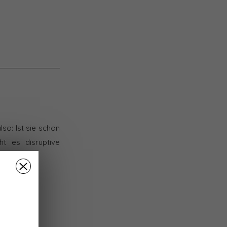
lso: Ist sie schon
t es disruptive
 Letzteres…