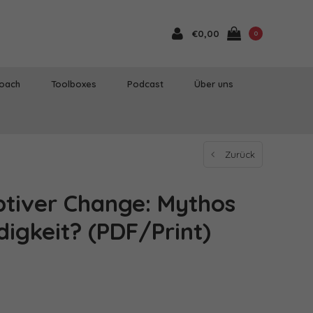
€0,00
0
Coach
Toolboxes
Podcast
Über uns
Zurück
ptiver Change: Mythos
igkeit? (PDF/Print)