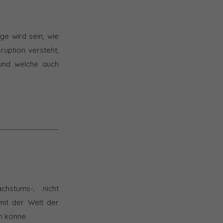
ge wird sein, wie
sruption versteht,
 und welche auch
hstums-, nicht
mit der Welt der
n könne.