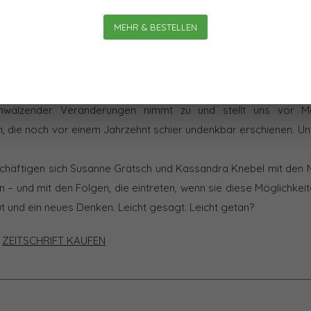
MEHR & BESTELLEN
DISRUPTIVER VERÄNDERUNG
mwälzender Veränderungen nimmt zu und stellt uns vor Mö
 die noch vor einem Jahrzehnt schier undenkbar erschienen. Un
eschäftigen sich Susanne Grätsch und Kassandra Knebel mit den M
– und mit den Folgen, die eintreten, wenn sie diese Möglichkeit
ut und ein neues Denken. Leicht gesagt. Leicht getan?
|
ZEITSCHRIFT KAUFEN