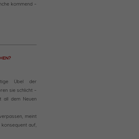
ranche kommend –
HEN?
stige Übel der
ren sie schlicht –
it all dem Neuen
 verpassen, meint
er konsequent auf,