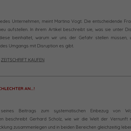
t jedes Unternehmen, meint Martina Vogt. Die entscheidende Fra
 neu aufstellen. In ihrem Artikel beschreibt sie, was sie unter Di
iese beinhaltet, warum wir uns der Gefahr stellen müssen,
 des Umgangs mit Disruption es gibt.
|
ZEITSCHRIFT KAUFEN
SCHLECHTER AN…!
 seines Beitrags zum systematischen Einbezug von Wac
en beschreibt Gerhard Scholz, wie wir die Welt der Vernunft 
klung zusammenlegen und in beiden Bereichen gleichzeitig lebe