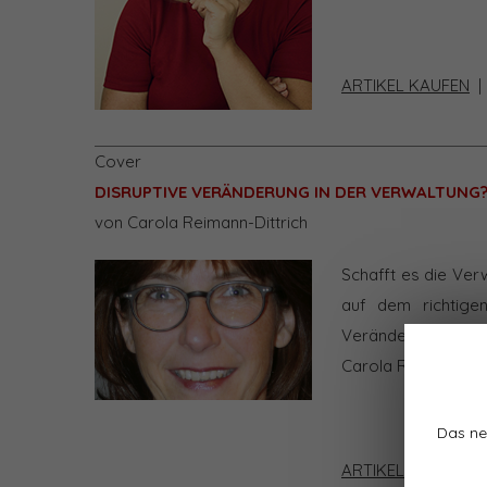
ARTIKEL KAUFEN
Cover
DISRUPTIVE VERÄNDERUNG IN DER VERWALTUNG
von Carola Reimann-Dittrich
Schafft es die Verw
auf dem richtige
Veränderung, ein „
Carola Reimann-Dit
Das ne
ARTIKEL KAUFEN