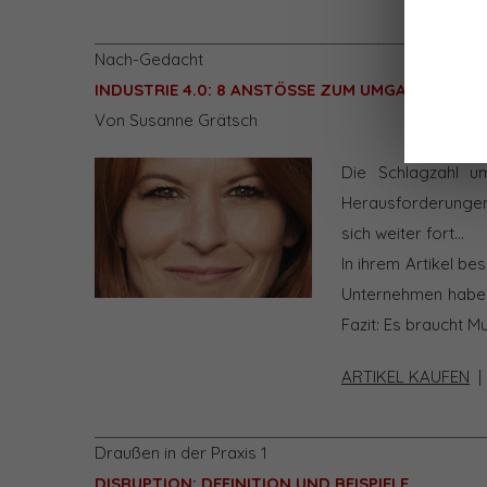
Nach-Gedacht
INDUSTRIE 4.0: 8 ANSTÖSSE ZUM UMGANG MIT 
Von Susanne Grätsch
Die Schlagzahl u
Herausforderungen,
sich weiter fort…
In ihrem Artikel b
Unternehmen haben 
Fazit: Es braucht M
ARTIKEL KAUFEN
Draußen in der Praxis 1
DISRUPTION: DEFINITION UND BEISPIELE