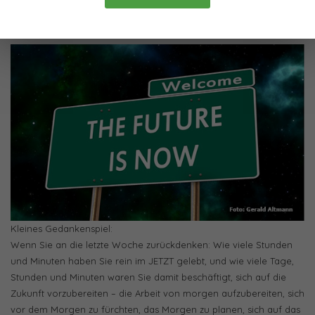
Verpassen Sie nicht das
JETZT!
Kleines Gedankenspiel:
Wenn Sie an die letzte Woche zurückdenken: Wie viele Stunden
und Minuten haben Sie rein im JETZT gelebt, und wie viele Tage,
Stunden und Minuten waren Sie damit beschäftigt, sich auf die
Zukunft vorzubereiten – die Arbeit von morgen aufzubereiten, sich
vor dem Morgen zu fürchten, das Morgen zu planen, sich auf das