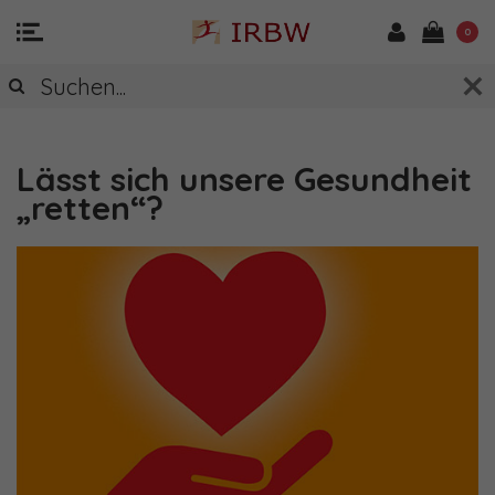
0
"RADATZ INSPIRIERT" - DER BLOG VON
DR. SONJA RADATZ
Lässt sich unsere Gesundheit
„retten“?