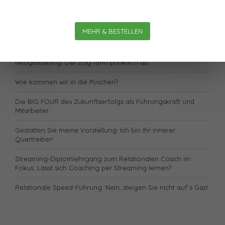
Radatz
Welche Magie hat die Skalierbarkeit?
MEHR & BESTELLEN
Lässt sich unsere Gesundheit „retten“?
Neugestaltung: Der Zug fährt pünktlich ab.
Wie kommen wir in die Puschen?
Die BIG FOUR des Zukunftserfolgs als Führungskraft und
Mitarbeiter
Gestatten Sie meine Vorstellung: Ich bin Ihr innerer
Quertreiber!
Streaming-Diplomlehrgang zum Relationalen Coach im
Fokus: Lässt sich Coaching per Streaming lernen?
Relationale Speed-Führung: Nein, steigen Sie nicht auf´s Gas!