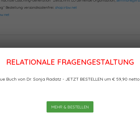
die nächste Coaching-Generation“ Zeitschrift LO Lernende Organisation,
seminare@irb
g“ Bestellung versandkostenfrei:
shop.irbw.net
w.net
RELATIONALE FRAGENGESTALTUNG
ue Buch von Dr. Sonja Radatz - JETZT BESTELLEN um € 59,90 netto
MEHR & BESTELLEN
* Ihre E-Mail-Adresse wird nicht veröffentlicht.