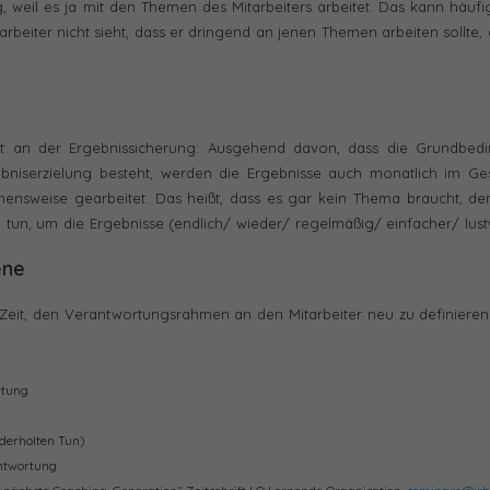
 weil es ja mit den Themen des Mitarbeiters arbeitet. Das kann häuf
rbeiter nicht sieht, dass er dringend an jenen Themen arbeiten sollte, 
uent an der Ergebnissicherung: Ausgehend davon, dass die Grundbed
gebniserzielung besteht, werden die Ergebnisse auch monatlich im Ge
nsweise gearbeitet. Das heißt, dass es gar kein Thema braucht, de
un, um die Ergebnisse (endlich/ wieder/ regelmäßig/ einfacher/ lust
ene
eit, den Verantwortungsrahmen an den Mitarbeiter neu zu definieren
rtung
derholten Tun)
ntwortung.