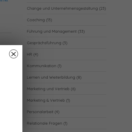
w.net
Change und Unternehmensgestaltung
(23)
Coaching
(13)
Führung und Management
(33)
Gesprächsführung
(3)
HR
(4)
Kommunikation
(1)
Lernen und Weiterbildung
(8)
Marketing und Vertrieb
(6)
Marketing & Vertrieb
(1)
Personalarbeit
(4)
Relationale Fragen
(1)