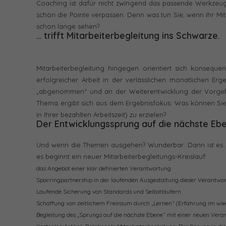
Coaching ist dafür nicht zwingend das passende Werkzeug,
schön die Pointe verpassen. Denn was tun Sie, wenn Ihr Mita
schon lange sehen?
… trifft Mitarbeiterbegleitung ins Schwarze.
Mitarbeiterbegleitung hingegen orientiert sich konseq
erfolgreicher Arbeit in der verlässlichen monatlichen Er
„abgenommen“ und an der Weiterentwicklung der Vorgehe
Thema ergibt sich aus dem Ergebnisfokus: Was können Sie t
in Ihrer bezahlten Arbeitszeit) zu erzielen?
Der Entwicklungssprung auf die nächste Eb
Und wenn die Themen ausgehen? Wunderbar: Dann ist es Z
es beginnt ein neuer Mitarbeiterbegleitungs-Kreislauf:
das Angebot einer klar definierten Verantwortung
Sparringpartnership in der laufenden Ausgestaltung dieser Verantwo
Laufende Sicherung von Standards und Selbstläufern
Schaffung von zeitlichem Freiraum durch „Lernen“ (Erfahrung im wie
Begleitung des „Sprungs auf die nächste Ebene“ mit einer neuen Vera