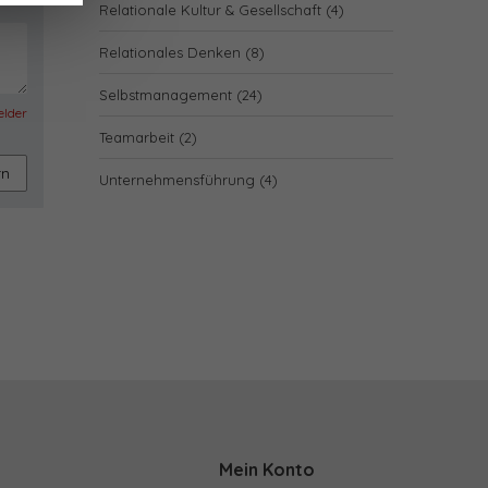
Relationale Kultur & Gesellschaft
(4)
Relationales Denken
(8)
Selbstmanagement
(24)
felder
Teamarbeit
(2)
rn
Unternehmensführung
(4)
Mein Konto