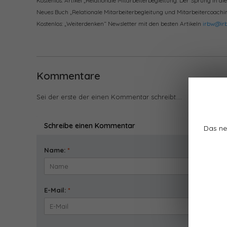
Kostenlos: Artikel „Relationale Mitarbeiterbegleitung: Der Sprung in 
Neues Buch „Relationale Mitarbeiterbegleitung und Mitarbeitercoachin
Kostenlos: „Weiterdenken“ Newsletter mit den besten Artikeln
irbw@irb
Kommentare
Sei der erste der einen Kommentar schreibt....
Schreibe einen Kommentar
Das ne
Name:
*
E-Mail:
*