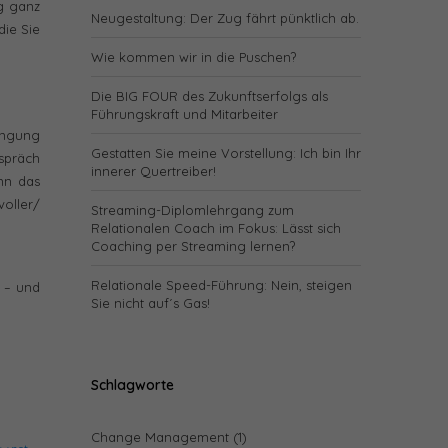
ig ganz
Neugestaltung: Der Zug fährt pünktlich ab.
die Sie
Wie kommen wir in die Puschen?
Die BIG FOUR des Zukunftserfolgs als
Führungskraft und Mitarbeiter
ingung
Gestatten Sie meine Vorstellung: Ich bin Ihr
spräch
innerer Quertreiber!
nn das
voller/
Streaming-Diplomlehrgang zum
Relationalen Coach im Fokus: Lässt sich
Coaching per Streaming lernen?
Relationale Speed-Führung: Nein, steigen
 – und
Sie nicht auf´s Gas!
Schlagworte
Change Management
(1)