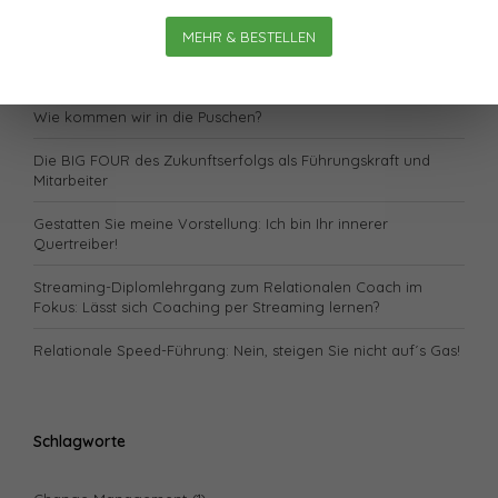
Lässt sich unsere Gesundheit „retten“?
MEHR & BESTELLEN
Neugestaltung: Der Zug fährt pünktlich ab.
Wie kommen wir in die Puschen?
Die BIG FOUR des Zukunftserfolgs als Führungskraft und
Mitarbeiter
Gestatten Sie meine Vorstellung: Ich bin Ihr innerer
Quertreiber!
Streaming-Diplomlehrgang zum Relationalen Coach im
Fokus: Lässt sich Coaching per Streaming lernen?
Relationale Speed-Führung: Nein, steigen Sie nicht auf´s Gas!
Schlagworte