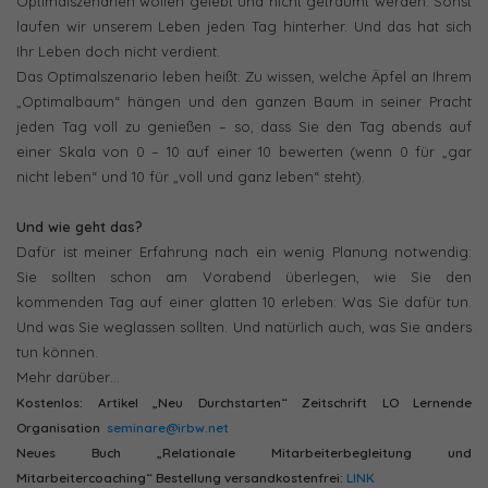
Optimalszenarien wollen gelebt und nicht geträumt werden. Sonst
laufen wir unserem Leben jeden Tag hinterher. Und das hat sich
Ihr Leben doch nicht verdient.
Das Optimalszenario leben heißt: Zu wissen, welche Äpfel an Ihrem
„Optimalbaum“ hängen und den ganzen Baum in seiner Pracht
jeden Tag voll zu genießen – so, dass Sie den Tag abends auf
einer Skala von 0 – 10 auf einer 10 bewerten (wenn 0 für „gar
nicht leben“ und 10 für „voll und ganz leben“ steht).
Und wie geht das?
Dafür ist meiner Erfahrung nach ein wenig Planung notwendig:
Sie sollten schon am Vorabend überlegen, wie Sie den
kommenden Tag auf einer glatten 10 erleben: Was Sie dafür tun.
Und was Sie weglassen sollten. Und natürlich auch, was Sie anders
tun können.
Mehr darüber…
Kostenlos: Artikel „Neu Durchstarten“ Zeitschrift LO Lernende
Organisation
seminare@irbw.net
Neues Buch „Relationale Mitarbeiterbegleitung und
Mitarbeitercoaching“ Bestellung versandkostenfrei:
LINK