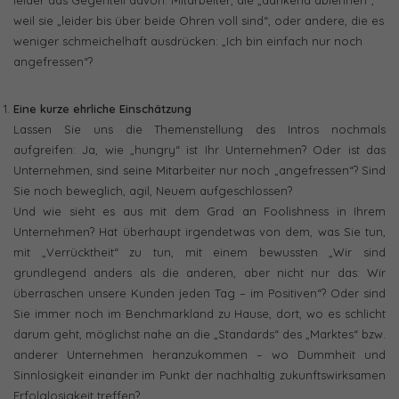
leider das Gegenteil davon: Mitarbeiter, die „dankend ablehnen“,
weil sie „leider bis über beide Ohren voll sind“, oder andere, die es
weniger schmeichelhaft ausdrücken: „Ich bin einfach nur noch
angefressen“?
Eine kurze ehrliche Einschätzung
Lassen Sie uns die Themenstellung des Intros nochmals
aufgreifen: Ja, wie „hungry“ ist Ihr Unternehmen? Oder ist das
Unternehmen, sind seine Mitarbeiter nur noch „angefressen“? Sind
Sie noch beweglich, agil, Neuem aufgeschlossen?
Und wie sieht es aus mit dem Grad an Foolishness in Ihrem
Unternehmen? Hat überhaupt irgendetwas von dem, was Sie tun,
mit „Verrücktheit“ zu tun, mit einem bewussten „Wir sind
grundlegend anders als die anderen, aber nicht nur das: Wir
überraschen unsere Kunden jeden Tag – im Positiven“? Oder sind
Sie immer noch im Benchmarkland zu Hause, dort, wo es schlicht
darum geht, möglichst nahe an die „Standards“ des „Marktes“ bzw.
anderer Unternehmen heranzukommen – wo Dummheit und
Sinnlosigkeit einander im Punkt der nachhaltig zukunftswirksamen
Erfolglosigkeit treffen?