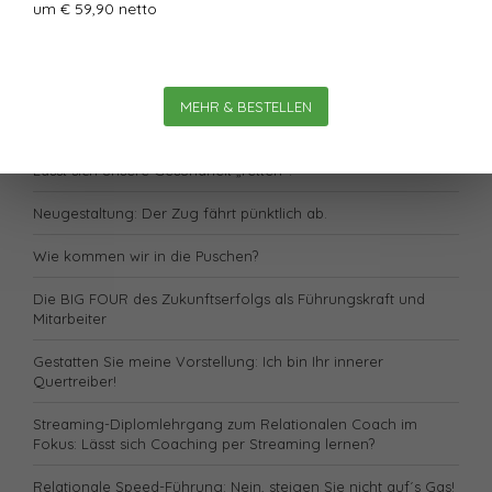
um € 59,90 netto
Ein Plädoyer für kluge Fragen
E-Book 10 zentrale Trends in der Teamarbeit von Dr. Sonja
Radatz
MEHR & BESTELLEN
Welche Magie hat die Skalierbarkeit?
Lässt sich unsere Gesundheit „retten“?
Neugestaltung: Der Zug fährt pünktlich ab.
Wie kommen wir in die Puschen?
Die BIG FOUR des Zukunftserfolgs als Führungskraft und
Mitarbeiter
Gestatten Sie meine Vorstellung: Ich bin Ihr innerer
Quertreiber!
Streaming-Diplomlehrgang zum Relationalen Coach im
Fokus: Lässt sich Coaching per Streaming lernen?
Relationale Speed-Führung: Nein, steigen Sie nicht auf´s Gas!