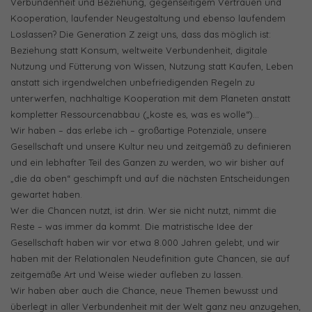
Verbundenheit und Beziehung, gegenseitigem Vertrauen und
Kooperation, laufender Neugestaltung und ebenso laufendem
Loslassen? Die Generation Z zeigt uns, dass das möglich ist:
Beziehung statt Konsum, weltweite Verbundenheit, digitale
Nutzung und Fütterung von Wissen, Nutzung statt Kaufen, Leben
anstatt sich irgendwelchen unbefriedigenden Regeln zu
unterwerfen, nachhaltige Kooperation mit dem Planeten anstatt
kompletter Ressourcenabbau („koste es, was es wolle“)…
Wir haben – das erlebe ich – großartige Potenziale, unsere
Gesellschaft und unsere Kultur neu und zeitgemäß zu definieren
und ein lebhafter Teil des Ganzen zu werden, wo wir bisher auf
„die da oben“ geschimpft und auf die nächsten Entscheidungen
gewartet haben.
Wer die Chancen nutzt, ist drin. Wer sie nicht nutzt, nimmt die
Reste – was immer da kommt. Die matristische Idee der
Gesellschaft haben wir vor etwa 8.000 Jahren gelebt, und wir
haben mit der Relationalen Neudefinition gute Chancen, sie auf
zeitgemäße Art und Weise wieder aufleben zu lassen.
Wir haben aber auch die Chance, neue Themen bewusst und
überlegt in aller Verbundenheit mit der Welt ganz neu anzugehen,