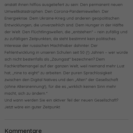
anstatt ihnen hilflos ausgeliefert zu sein: Den permanent neuen
Umweltkatastrophen. Den Corona-Pandemiewellen. Der
Energiekrise. Dem Ukraine-Krieg und anderen geopolitischen
Entwicklungen, die unverzeihlich sind. Dem Hunger in der Hälfte
der Welt. Den Flüchtlingswellen, die „entstehen“ – rein zufällig und
zu zufälligen Zeitpunkten, da steht bestimmt kein politisches
Interesse der russischen Machthaber dahinter. Der
Fehlentwicklung in unseren Schulen seit 50 (!) Jahren – wer würde
sich nicht bestenfalls als „Zaungast“ bezeichnen? Dem
Fachkräftemangel auf der ganzen Welt, weil niemand mehr Lust
hat, „nine to eight“ zu arbeiten. Der puren Sprachlosigkeit
zwischen den Digital Natives und den „Alten“ der Gesellschaft
(ohne Altersnennung!), für die es „wirklich keinen Sinn mehr
macht, sich zu ändern.“
Und wann werden Sie ein aktiver Teil der neuen Gesellschaft?
Jetzt wäre ein guter Zeitpunkt.
Kommentare