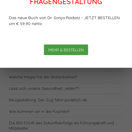
FRAGENGESTALTUNG
Speichern
Das neue Buch von Dr. Sonja Radatz - JETZT BESTELLEN
um € 59,90 netto
Neueste Artikel
Ein Plädoyer für kluge Fragen
MEHR & BESTELLEN
E-Book 10 zentrale Trends in der Teamarbeit von Dr. Sonja
Radatz
Welche Magie hat die Skalierbarkeit?
Lässt sich unsere Gesundheit „retten“?
Neugestaltung: Der Zug fährt pünktlich ab.
Wie kommen wir in die Puschen?
Die BIG FOUR des Zukunftserfolgs als Führungskraft und
Mitarbeiter