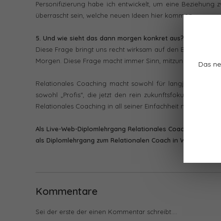
Personifizierung habe ich entwickelt, um eine Beziehung
überrascht sein, welche neuen Ideen hier kommen.
5. Und wie sieht das dann morgen konkret aus?
Diese Frage bringt uns recht wirksam auf den Boden der A
Morgen. Diese Frage macht immer Sinn, mitzunehmen!
Das ne
Relationales Coaching macht sowohl für langjährige Coac
sowohl „Profis“, die jetzt den rein zukunftsfokussierten,
Relationales Coaching in all seiner Einfachheit nutzen wol
Als Live-Web-Diplomlehrgang Relationales Coaching
LINK
o
als Diplomlehrgang zum Relationalen Coach in Wien, Schlo
Kommentare
Sei der erste der einen Kommentar schreibt....