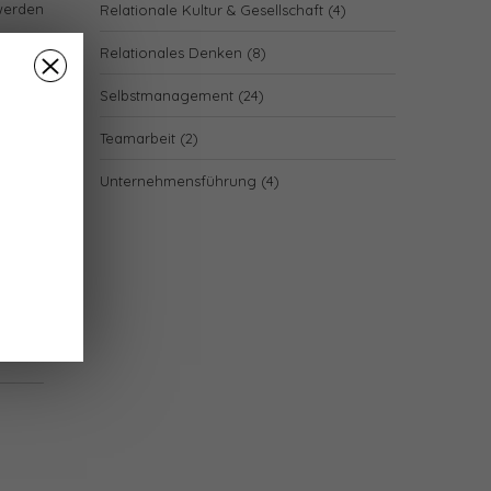
werden
Relationale Kultur & Gesellschaft
(4)
Relationales Denken
(8)
Selbstmanagement
(24)
te neue
Teamarbeit
(2)
Unternehmensführung
(4)
en wir
ge, die