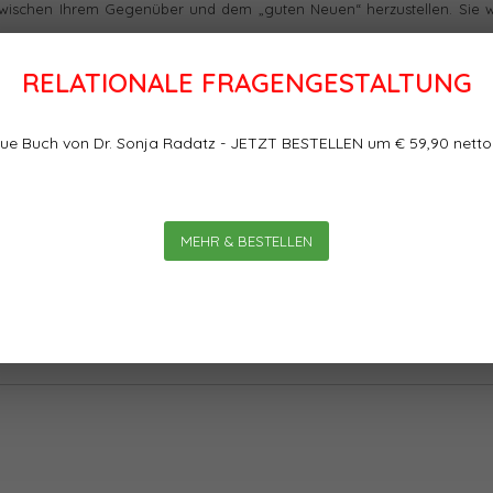
 zwischen Ihrem Gegenüber und dem „guten Neuen“ herzustellen. Sie 
RELATIONALE FRAGENGESTALTUNG
ktualität – aber auf einem anderen Level. Nun geht es um das konkre
ue Buch von Dr. Sonja Radatz - JETZT BESTELLEN um € 59,90 netto
hes als auch für Neueinsteiger einen echten Unterschied. Daher hab
 genial anderen Coaching-Ansatz kennen lernen wollen, als auch Neulin
len, in unseren Relationalen Lehrgängen.
MEHR & BESTELLEN
der
ss Schönbrunn
LINK
.