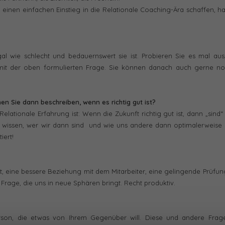
e einen einfachen Einstieg in die Relationale Coaching-Ära schaffen, h
al wie schlecht und bedauernswert sie ist. Probieren Sie es mal aus
 mit der oben formulierten Frage. Sie können danach auch gerne no
en Sie dann beschreiben, wenn es richtig gut ist?
tionale Erfahrung ist: Wenn die Zukunft richtig gut ist, dann „sind“ 
 wissen, wer wir dann sind und wie uns andere dann optimalerweise 
iert!
 eine bessere Beziehung mit dem Mitarbeiter, eine gelingende Prüfun
e Frage, die uns in neue Sphären bringt. Recht produktiv.
son, die etwas von Ihrem Gegenüber will. Diese und andere Frag