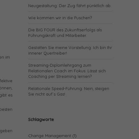
Neugestaltung: Der Zug fährt pünktlich ab.
Wie kommen wir in die Puschen?
Die BIG FOUR des Zukunftserfolgs als
Führungskraft und Mitarbeiter
Gestatten Sie meine Vorstellung: Ich bin Ihr
innerer Quertreiber!
en im
Streaming-Diplomlehrgang zum
Relationalen Coach im Fokus: Lässt sich
Coaching per Streaming lernen?
fektive
können,
Relationale Speed-Führung: Nein, steigen
Sie nicht auf´s Gas!
ibt es
besten
Schlagworte
 geben
Change Management
(1)